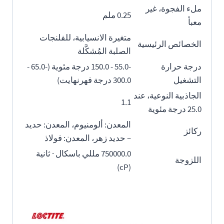
ملء الفجوة، غير
0.25 ملم
معبأ
متغيرة الانسيابية، للفلنجات
الخصائص الرئيسية
الصلبة المُشكَّلة
درجة حرارة
-55.0 - 150.0 درجة مئوية (-65.0 -
التشغيل
300.0 درجة فهرنهايت)
الجاذبية النوعية، عند
1.1
25.0 درجة مئوية
المعدن: ألومنيوم، المعدن: حديد
ركائز
– حديد زهر، المعدن: فولاذ
750000.0 مللي باسكال · ثانية
اللزوجة
(cP)