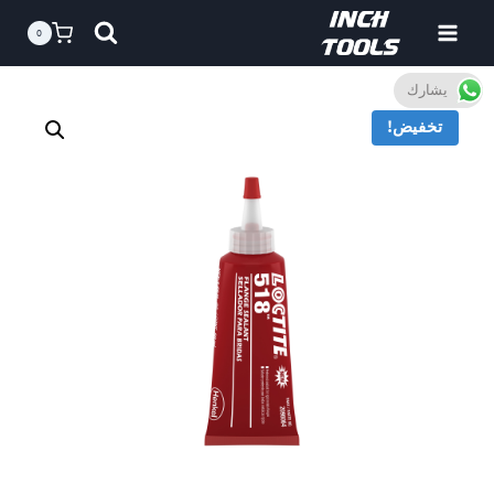
خطى
0
لى
لمحتوى
يشارك
تخفيض!