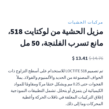
مركبات الحشيات
مزيل الحشية من لوكتايت 518،
مانع تسرب الفلنجة، 50 مل
السعر
السعر
$
13.41
$
14.76
الأصلي
الحالي
تم تصميم LOCTITE 518 للاستخدام على أسطح التزاوج ذات
هو:
هو:
الحواف المصنوعة من الحديد والألمنيوم والفولاذ. يملأ
$ 13.41.
$ 14.76.
الفجوات حتى 0.25 مم ويشكل ختمًا مرنًا ومقاومًا للمواد
الكيميائية لن يتمزق أو يتحلل. تشمل التطبيقات النموذجية
إغلاق التركيبات المغلقة في ناقلات الحركة وأغطية
المحركات وما إلى ذلك.