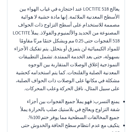
يعالج LOCTITE 518 عند احتجازه في غياب الهواء بين
الأسطح المعدنية الملائمة. إنها مادة حشية لا هوائية
مصممة للاستخدام على أسطح التزاوج ذات الحواف
المصنوعة من الحديد والألمنيوم والفولاذ. يملأ LOCTITE
518 الفجوات حتى 0.25 مم ويشكل ختمًا مرنًا مقاومًا
للمواد الكيميائية لن يتمزق أو يتحلل. يتم تفكيك الأجزاء
بسهولة، حتى بعد الخدمة الممتدة. تشمل التطبيقات
النموذجية إغلاق الوصلات المتقاربة بين الوجوه
المعدنية الصلبة والفلنجات. كما يتم استخدامه كحشية
مشكلة في مكانها على الوصلات ذات الحواف الصلبة،
على سبيل المثال، ناقل الحركة وعلب المحركات.
يمنع التسرب: فهو يملأ جميع الفجوات بين أجزاء
شفة التزاوج ويعالج في بلاستيك صلب بالحرارة يملأ
جميع المخالفات السطحية مما يوفر ختم 100%.
يتكيف مع عدم انتظام سطح الحافة والخدوش حتى