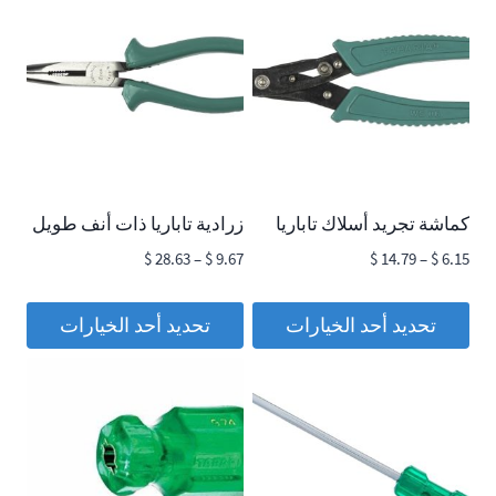
كماشة تجريد أسلاك تاباريا
زرادية تاباريا ذات أنف طويل
نطاق
نطاق
$
28.63
–
$
9.67
$
14.79
–
$
6.15
السعر:
السعر:
من
من
تحديد أحد الخيارات
تحديد أحد الخيارات
هناك
هناك
خلال
خلال
العديد
العديد
من
من
الأشكال
الأشكال
المختلفة
المختلفة