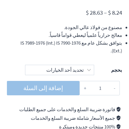
نطاق
$
28.63
–
$
8.24
السعر:
مصنوع من فولاذ عالي الجودة.
من
معالج حرارياً علمياً ليعطي قواماً قاسياً.
يتوافق بشكل عام مع IS 7989-1976 (Int.) IS 7990-1976
خلال
(Ext.).
بحجم
كمية
إضافة إلى السلة
Taparia
Circlip
Plier
فاتورة ضريبة السلع والخدمات على جميع الطلبات
جميع الأسعار شاملة ضريبة السلع والخدمات
100% منتجات جديدة ومبتكرة