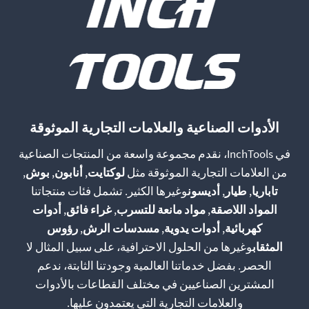
اختيار
اختيار
الخيارات
الخيارات
على
على
صفحة
صفحة
المنتج
المنتج
الأدوات الصناعية والعلامات التجارية الموثوقة
في InchTools، نقدم مجموعة واسعة من المنتجات الصناعية
من العلامات التجارية الموثوقة مثل
لوكتايت
,
أنابون
,
بوش
,
تاباريا
,
طيار
,
أديسون
وغيرها الكثير. تشمل فئات منتجاتنا
المواد اللاصقة
,
مواد مانعة للتسرب
,
غراء فائق
,
أدوات
كهربائية
,
أدوات يدوية
,
مسدسات الرش
,
رؤوس
المثقاب
وغيرها من الحلول الاحترافية، على سبيل المثال لا
الحصر. بفضل خدماتنا العالمية وجودتنا الثابتة، ندعم
المشترين الصناعيين في مختلف القطاعات بالأدوات
والعلامات التجارية التي يعتمدون عليها.