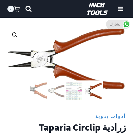
خطى
0
لى
لمحتوى
يشارك
أدوات يدوية
زرادية Taparia Circlip