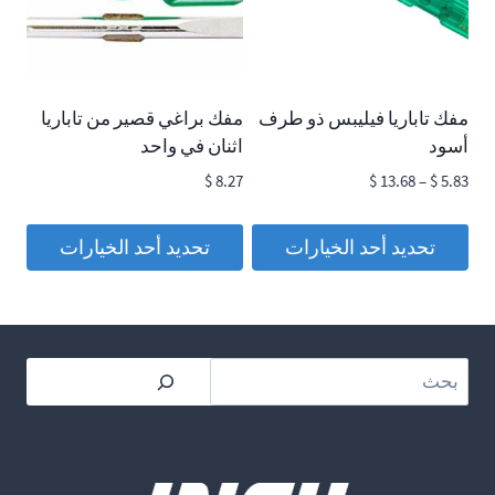
لهذا
لهذا
المنتج.
المنتج.
يمكن
يمكن
اختيار
اختيار
مفك تاباريا فيليبس ذو طرف
مفك براغي قصير من تاباريا
الخيارات
الخيارات
أسود
اثنان في واحد
على
على
نطاق
$
8.27
$
13.68
–
$
5.83
صفحة
صفحة
السعر:
المنتج
المنتج
من
تحديد أحد الخيارات
تحديد أحد الخيارات
هناك
هناك
خلال
العديد
العديد
من
من
بحث
الأشكال
الأشكال
المختلفة
المختلفة
لهذا
لهذا
المنتج.
المنتج.
يمكن
يمكن