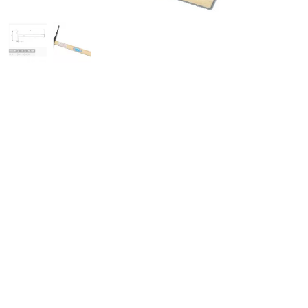
كمية
Taparia
Electrician
Hammer
SQ
15
(Pack
of
6)