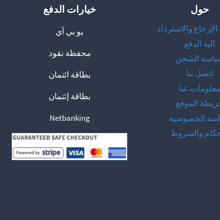
اختيار
حول
خيارات الدفع
الخيارات
على
لإرجاع والاسترداد
يو بي آي
صفحة
الية الدفع
محفظة نقود
المنتج
ياسة الشحن
اتصل بنا
بطاقة ائتمان
علومات عنا
بطاقة إئتمان
ريطة الموقع
Netbanking
سة الخصوصية
حكام والشروط