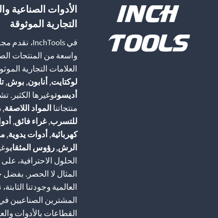
اختيار
اختيار
الأدوات الصناعية وا
الخيارات
الخيارات
التجارية الموثوقة
على
على
صفحة
صفحة
في InchTools، نقد
المنتج
المنتج
واسعة من المنتجات الص
العلامات التجارية الموثو
لوكتايت
,
أنابون
,
بوش
,
تا
أديسون
وغيرها الكثير. ت
منتجاتنا
المواد اللاصقة
,
م
للتسرب
,
غراء فائق
,
أدو
كهربائية
,
أدوات يدوية
,
م
الرش
,
رؤوس المثقاب
وغي
الحلول الاحترافية، على
المثال لا الحصر. بفضل خ
العالمية وجودتنا الثابتة،
المشترين الصناعيين ف
القطاعات بالأدوات والع