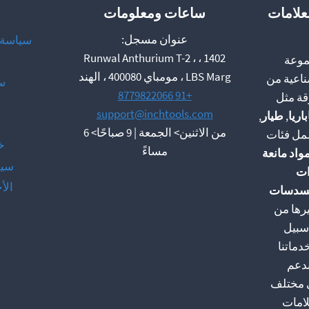
لعلامات
ساعات ومعلومات
عنوان مسجل:
سياسة ا
1402 ، Runwal Anthurium T-2 ،
م مجموعة
LBS Marg ، مومباي 400080 ، الهند
ناعية من
س
+91 8779822066
قة مثل
support@inchtools.com
باريا
,
طيار
,
م
من الاثنين> الجمعة | 9 صباحًا> 6
شمل فئات
خ
مساءً
واد مانعة
سيا
ات
الأ
سدسات
رها من
 سبيل
دماتنا
 ندعم
ي مختلف
لامات