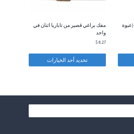
رادية Taparia Slip Joint 1221 (عبوة
مفك براغي قصير من تاباريا اثنان في
واحد
$
8.27
تحديد أحد الخيارات
هناك
العديد
من
الأشكال
المختلفة
لهذا
المنتج.
يمكن