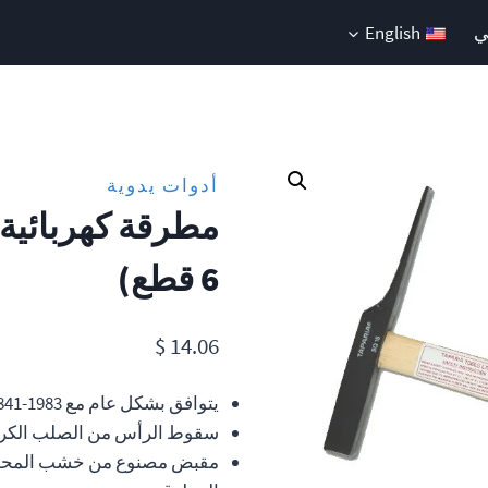
ي
English
أدوات يدوية
6 قطع)
$
14.06
يتوافق بشكل عام مع IS 841-1983
سقوط الرأس من الصلب الكرب
مقبض مصنوع من خشب المحور 