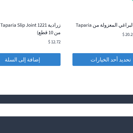
اغي المعزولة من Taparia
ز
من 10 قطع)
نطاق
$
20.2
السعر:
$
12.72
من
تحديد أحد الخيارات
إضافة إلى السلة
خلال
بحث