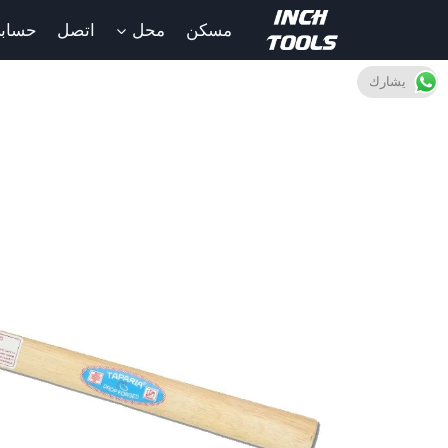
خطى
مسكن
محل
اتصل
حساب
لى
لمحتوى
يشارك