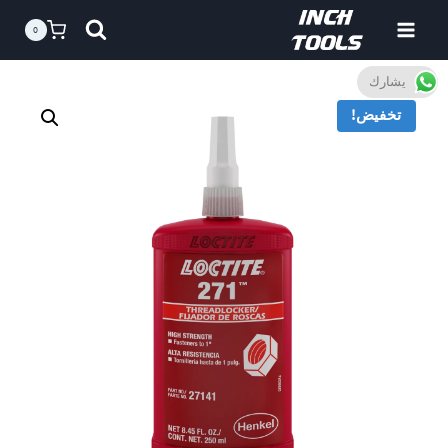
خطى
0
لى
لمحتوى
يشارك
تخفيض!