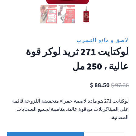
لاصق و مانع التسرب
لوكتايت 271 ثريد لوكر قوة
عالية ، 250 مل
السعر
السعر
$
88.50
$
97.36
الأصلي
الحالي
لوكتايت 271 هو مادة لاصقة حمراء منخفضة اللزوجة قائمة
هو:
هو:
على الميثاكريلات مع قوة عالية. مناسبة لجميع السحابات
$ 88.50.
$ 97.36.
المعدنية.
كمية