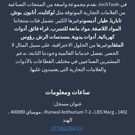
في InchTools، نقدم مجموعة واسعة من المنتجات الصناعية
من العلامات التجارية الموثوقة مثل
لوكتايت
,
أنابون
,
بوش
,
تاباريا
,
طيار
,
أديسون
وغيرها الكثير. تشمل فئات منتجاتنا
المواد اللاصقة
,
مواد مانعة للتسرب
,
غراء فائق
,
أدوات
كهربائية
,
أدوات يدوية
,
مسدسات الرش
,
رؤوس
المثقاب
وغيرها من الحلول الاحترافية، على سبيل المثال لا
الحصر. بفضل خدماتنا العالمية وجودتنا الثابتة، ندعم
المشترين الصناعيين في مختلف القطاعات بالأدوات
والعلامات التجارية التي يعتمدون عليها.
ساعات ومعلومات
عنوان مسجل:
1402 ، Runwal Anthurium T-2 ، LBS Marg ، مومباي 400080 ،
الهند
+91 8779822066