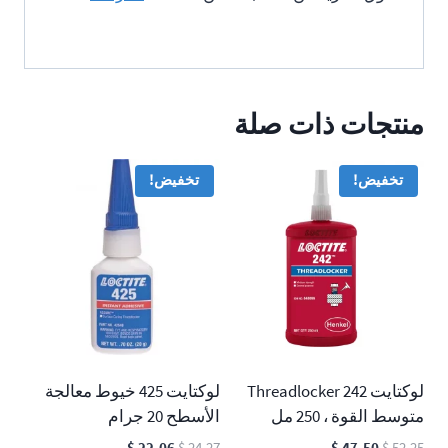
منتجات ذات صلة
تخفيض!
تخفيض!
لوكتايت 242 Threadlocker
لوكتايت 425 خيوط معالجة
متوسط القوة ، 250 مل
الأسطح 20 جرام
السعر
السعر
السعر
السعر