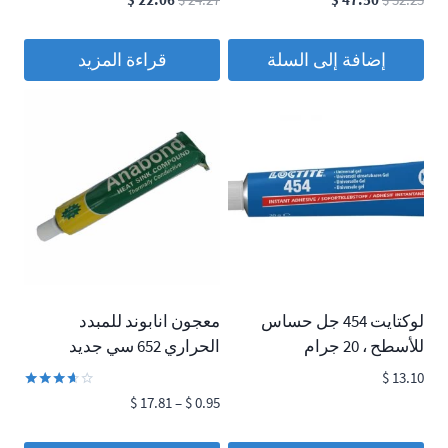
$
22.06
$
24.27
$
47.50
$
52.25
الأصلي
الحالي
الأصلي
الحالي
هو:
هو:
هو:
هو:
إضافة إلى السلة
قراءة المزيد
$ 22.06.
$ 24.27.
$ 47.50.
$ 52.25.
لوكتايت 454 جل حساس
معجون انابوند للمبدد
للأسطح ، 20 جرام
الحراري 652 سي جديد
$
13.10
تم
نطاق
$
17.81
–
$
0.95
التقييم
السعر:
3.50
من 5